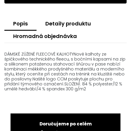
Popis
Detaily produktu
Hromadná objednávka
DÁMSKÉ ZÚŽENÉ FLEECOVÉ KALHOTYNové kalhoty ze
špičkového technického fleecu, s bočními kapsami na zip
a silikonem potaženou stahovací šňůrou v pase nabízí
kombinaci měkkého prodyšného materiálu a moderního
stylu, který oceníte při cestách na trénink na kluziště nebo
do posilovny.Našité logo CCM poskytuje plochu pro
přidání týmového označení.SLOŽENÍ: 84 % polyester/12 %
umělé hedvábí/4 % spandex 300 g/m2
Doručujeme po celém