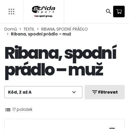
search
Domů
TEXTIL
RIBANA, SPODNÍ PRÁDLO
Ribana, spodní prádlo – muž
Ribana, spodní
prádlo – muž
expand_more
filter_list
Kód, Z až A
Filtrovat
list
17 položek