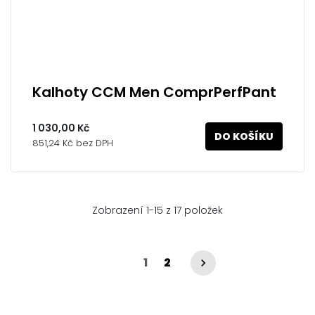
Kalhoty CCM Men ComprPerfPant
1 030,00 Kč
DO KOŠÍKU
851,24 Kč bez DPH
Zobrazení 1-15 z 17 položek
1
2
