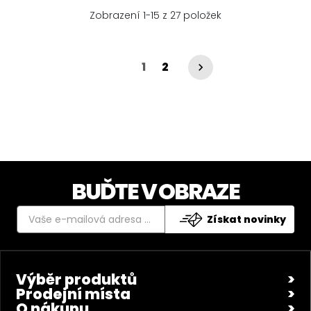
Zobrazení 1-15 z 27 položek
1
2

BUĎTE V OBRAZE
Získat novinky
Výběr produktů
Prodejní místa
O nákupu