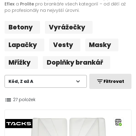
Eflex
a
Prolite
pro brankáře všech kategorií – od dětí až
po profesionály na nejvyšší úrovni.
Betony
Vyrážečky
Lapačky
Vesty
Masky
Mřížky
Doplňky brankář
expand_more
filter_list
Kód, Z až A
Filtrovat
list
27 položek