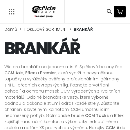
search
Domů
HOKEJOVÝ SORTIMENT
BRANKÁŘ
BRANKÁŘ
Vše pro brankáře na jednom místě! Špičkové betony řad
CCM Axis
,
Eflex
a
Premier
, které vydrží a nevyměknou.
Lapačky a vyrážečky ověřeny profesionálními gólmany
z NHL i předních evropských lig. Poznejte prvotřídní
pohodlí a ochranu masek CCM vyrobených z kvalitních
materiálů. Odolné brankářské vesty, které výborně
padnou a dokonale ztlumí odraz každé střely. Zůstaňte
chráněni s bytelnými kalhotami CCM umožňujícím
neomezený pohyb. Gólmanské brusle
CCM Tacks
a
Eflex
zajišťují maximální komfort a výkon díky jednodílnému
skeletu a nožům XS pro rychlou výměnu. Hokejky
CCM Axis
,