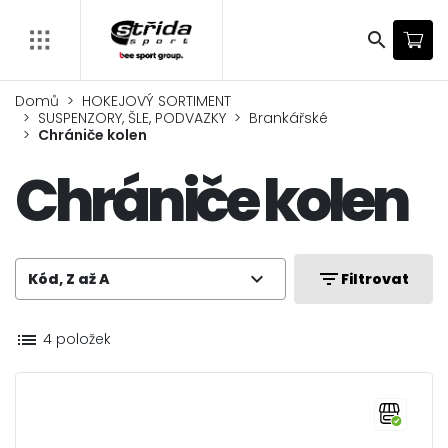
search
Domů
HOKEJOVÝ SORTIMENT
SUSPENZORY, ŠLE, PODVAZKY
Brankářské
Chrániče kolen
Chrániče kolen
expand_more
filter_list
Kód, Z až A
Filtrovat
list
4 položek