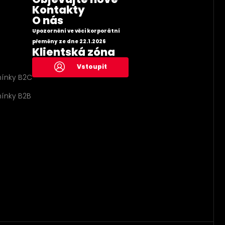
Kontakty
O nás
Upozornění ve věci korporátní
přeměny ze dne 22.1.2026
Klientská zóna
Vstoupit
ínky B2C
ínky B2B