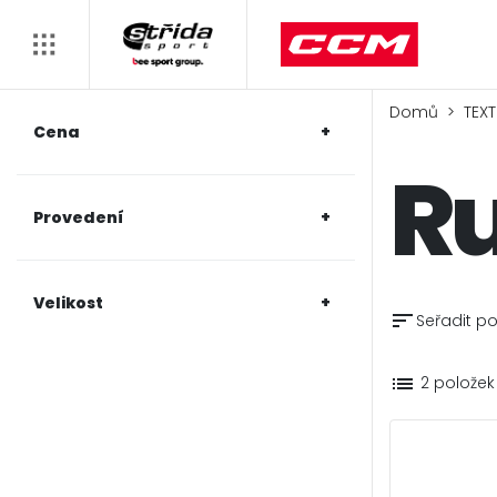
Domů
TEXT
Cena
R
Provedení
Velikost
sort
Seřadit po
list
2 položek