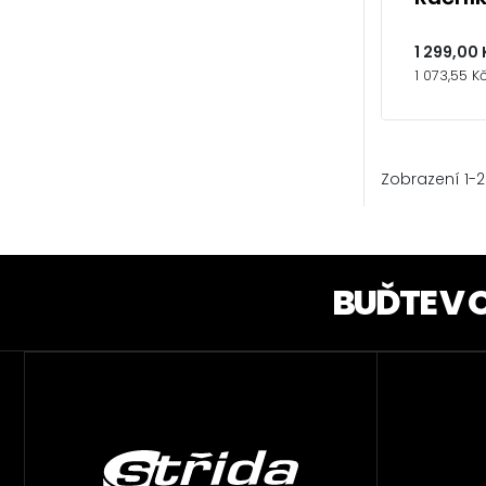
1 299,00 
1 073,55 K
Zobrazení 1-2
BUĎTE V 