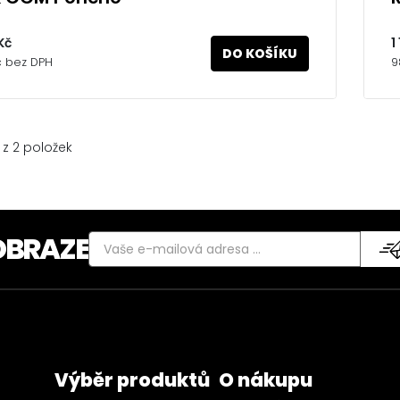
Kč
1
DO KOŠÍKU
č bez DPH
9
 z 2 položek
OBRAZE
Výběr produktů
O nákupu