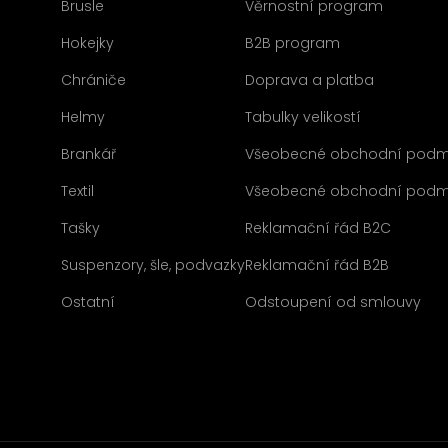
Brusle
Věrnostní program
Hokejky
B2B program
Chrániče
Doprava a platba
Helmy
Tabulky velikostí
Brankář
Všeobecné obchodní podm
Textil
Všeobecné obchodní podm
Tašky
Reklamační řád B2C
Suspenzory, šle, podvazky
Reklamační řád B2B
Ostatní
Odstoupení od smlouvy