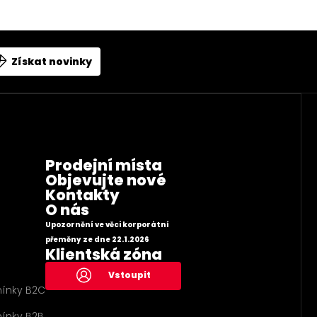
Získat novinky
Prodejní místa
Objevujte nové
Kontakty
O nás
Upozornění ve věci korporátní
přeměny ze dne 22.1.2026
Klientská zóna
Vstoupit
ínky B2C
ínky B2B