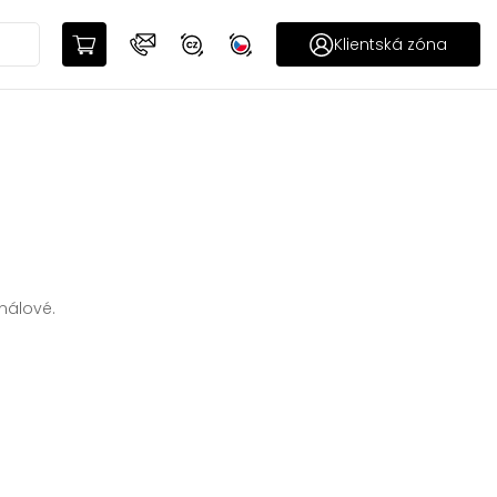
Klientská zóna
nálové.