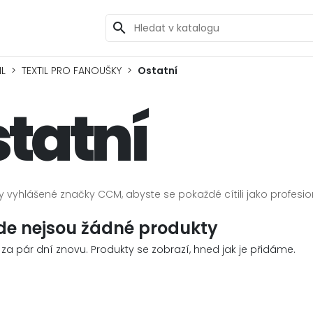
search
IL
TEXTIL PRO FANOUŠKY
Ostatní
tatní
y vyhlášené značky CCM, abyste se pokaždé cítili jako profesio
de nejsou žádné produkty
 za pár dní znovu. Produkty se zobrazí, hned jak je přidáme.