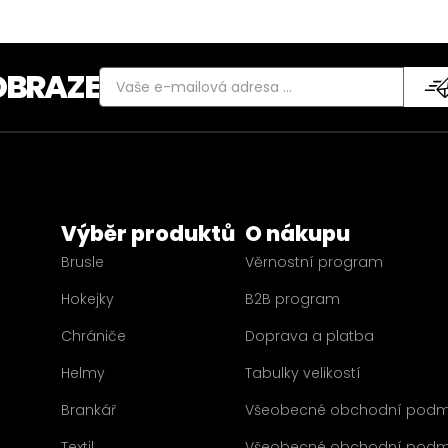
OBRAZE
Výběr produktů
O nákupu
Brusle
Věrnostní program
Hokejky
B2B program
Chrániče
Doprava a platba
Helmy
Tabulky velikostí
Brankář
Všeobecné obchodní podm
Textil
Všeobecné obchodní podm