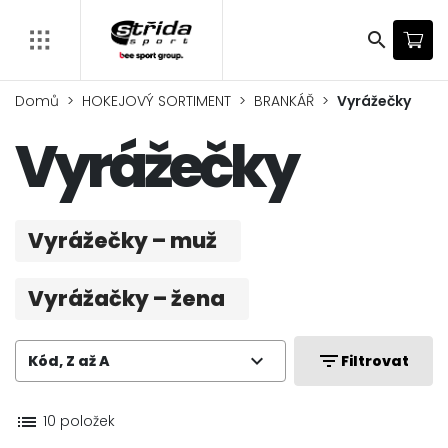
search
Domů
HOKEJOVÝ SORTIMENT
BRANKÁŘ
Vyrážečky
Vyrážečky
Vyrážečky – muž
Vyrážačky – žena
expand_more
filter_list
Kód, Z až A
Filtrovat
list
10 položek