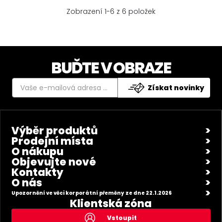
Zobrazení 1-6 z 6 položek
BUĎTE V OBRAZE
Získat novinky
Výběr produktů
Prodejní místa
O nákupu
Objevujte nové
Kontakty
O nás
Upozornění ve věci korporátní přeměny ze dne 22.1.2026
Klientská zóna
Vstoupit