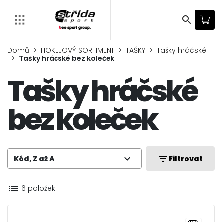
search
Domů
HOKEJOVÝ SORTIMENT
TAŠKY
Tašky hráčské
Tašky hráčské bez koleček
Tašky hráčské
bez koleček
expand_more
filter_list
Kód, Z až A
Filtrovat
list
6 položek