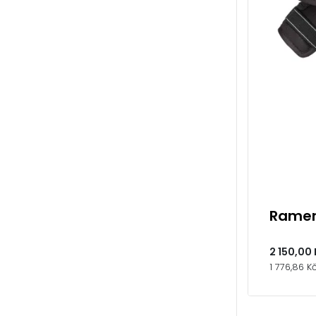
Ramen
2 150,00 
1 776,86 K