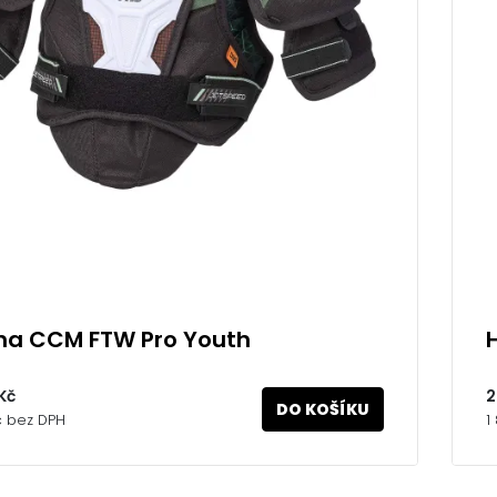
a CCM FTW Pro Youth
Kč
2
DO KOŠÍKU
č bez DPH
1