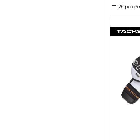
list
26 polože