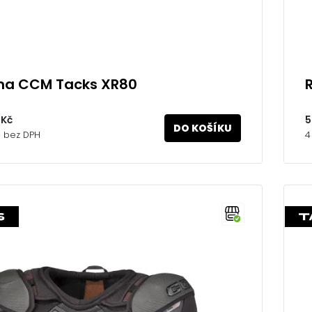
a CCM Tacks XR80
 Kč
5
DO KOŠÍKU
č bez DPH
4