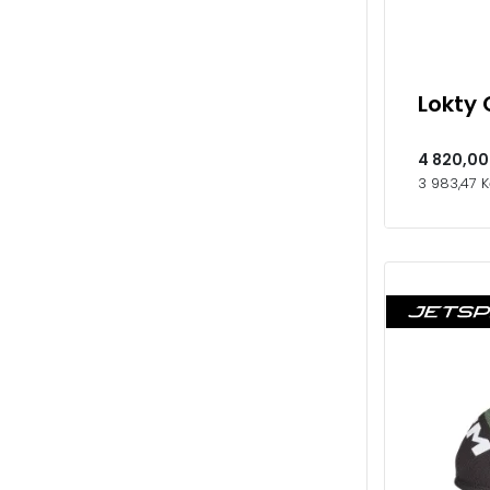
Lokty 
4 820,00
3 983,47 