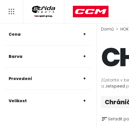
Domů
HOK
Cena
C
Barva
Provedení
Zůstaňte v be
a
Jetspeed
p
Velikost
Chráni
sort
Seřadit po