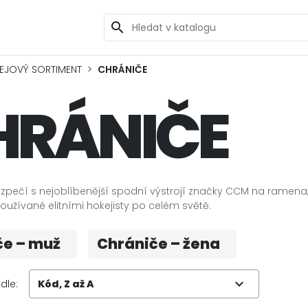
search
EJOVÝ SORTIMENT
CHRÁNIČE
HRÁNIČE
zpečí s nejoblíbenější spodní výstrojí značky CCM na ramena,
oužívané elitními hokejisty po celém světě.
če – muž
Chrániče – žena
expand_more
dle:
Kód, Z až A