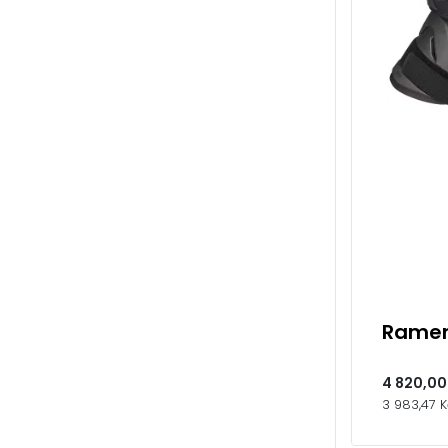
Ramen
4 820,00
3 983,47 