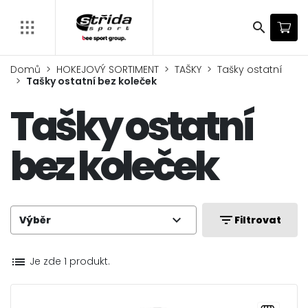
search
Domů
HOKEJOVÝ SORTIMENT
TAŠKY
Tašky ostatní
Tašky ostatní bez koleček
Tašky ostatní
bez koleček
expand_more
filter_list
Výběr
Filtrovat
list
Je zde 1 produkt.