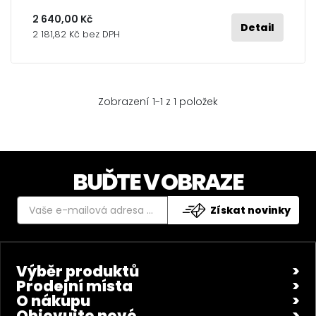
2 640,00 Kč
Detail
2 181,82 Kč bez DPH
Zobrazení 1-1 z 1 položek
BUĎTE V OBRAZE
Získat novinky
Výběr produktů
Prodejní místa
O nákupu
Objevujte nové