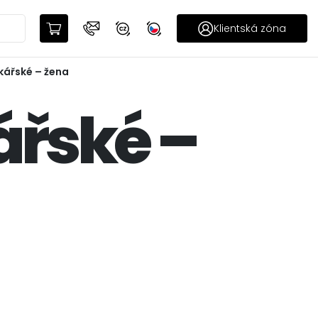
Klientská zóna
kářské – žena
ářské –