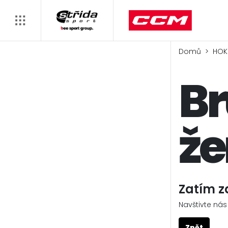
Domů
HOK
Br
ž
Zatím z
Navštivte nás
Zpět