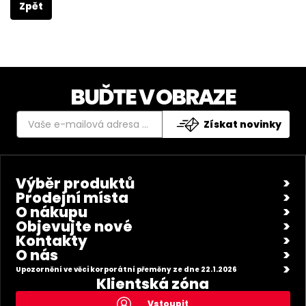
Zpět
BUĎTE V OBRAZE
Získat novinky
Výběr produktů
Prodejní místa
O nákupu
Objevujte nové
Kontakty
O nás
Upozornění ve věci korporátní přeměny ze dne 22.1.2026
Klientská zóna
Vstoupit