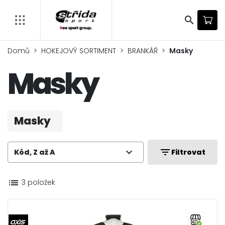
search
Domů
HOKEJOVÝ SORTIMENT
BRANKÁŘ
Masky
Masky
Masky
expand_more
filter_list
Kód, Z až A
Filtrovat
list
3 položek