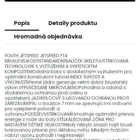
Popis
Detaily produktu
Hromadná objednávka
YOUTH JETSPEED JETSPEED FT4
BRUSLEVELIKOSTISTANDARDNÍBALÍČEK SKELETUVSTŘIKOVANÁ
TECHNOLOGIE S VYZTUŽENÍM A SYNTETICKÝM
KOMPOZITEMOdolná bota s dodatečným vyztužením pro
optimální konstrukční tuhost.INDEX TUHOSTI A
VÝKONU125Pevné jádro generuje velmi dobrý bruslařský
výkon.VÝPLŇČESANÉ MIKROVLÁKNOPohodlná a odolná s
dodatečnou ochranou proti oděru a
opotřebení.JAZYKFILCOVÝ S LISOVANOU OCHRANOU PROTI
ZAŘEZÁVÁNÍFilc o tloušťce 7 mm se zpevňujícími vrstvami
pro vylepšené pohodlí a
ochranu.PODEŠEVVSTŘIKOVANÁUmožňuje optimální přenos
energie z nože do boty.STÉLKALISOVANÁ ZÓNA PRO
NASTAVENÍ DĚTSKÉ VELIKOSTINikdy nebylo snazší najít brusli
tvarovanou přesně pro dětskou nohu. Mladým hráčům
nabízí oporu, pohodlí i nejpřesnější