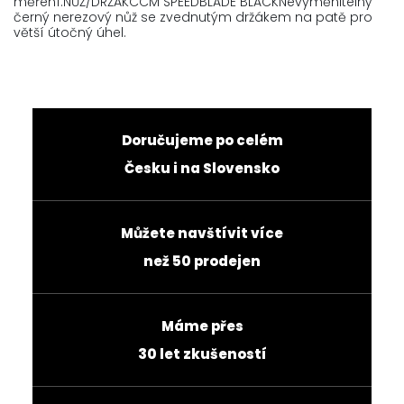
měření.NŮŽ/DRŽÁKCCM SPEEDBLADE BLACKNevyměnitelný
černý nerezový nůž se zvednutým držákem na patě pro
větší útočný úhel.
Doručujeme po celém
Česku i na Slovensko
Můžete navštívit více
než 50 prodejen
Máme přes
30 let zkušeností