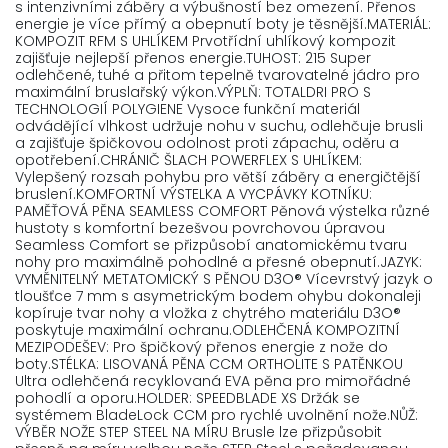
s intenzivními záběry a výbušností bez omezení. Přenos
energie je více přímý a obepnutí boty je těsnější.MATERIÁL:
KOMPOZIT RFM S UHLÍKEM Prvotřídní uhlíkový kompozit
zajišťuje nejlepší přenos energie.TUHOST: 215 Super
odlehčené, tuhé a přitom tepelně tvarovatelné jádro pro
maximální bruslařský výkon.VÝPLŇ: TOTALDRI PRO S
TECHNOLOGIÍ POLYGIENE Vysoce funkční materiál
odvádějící vlhkost udržuje nohu v suchu, odlehčuje brusli
a zajišťuje špičkovou odolnost proti zápachu, oděru a
opotřebení.CHRÁNIČ ŠLACH POWERFLEX S UHLÍKEM:
Vylepšený rozsah pohybu pro větší záběry a energičtější
bruslení.KOMFORTNÍ VÝSTELKA A VYCPÁVKY KOTNÍKU:
PAMĚŤOVÁ PĚNA SEAMLESS COMFORT Pěnová výstelka různé
hustoty s komfortní bezešvou povrchovou úpravou
Seamless Comfort se přizpůsobí anatomickému tvaru
nohy pro maximálně pohodlné a přesné obepnutí.JAZYK:
VYMĚNITELNÝ METATOMICKÝ S PĚNOU D3O® Vícevrstvý jazyk o
tloušťce 7 mm s asymetrickým bodem ohybu dokonaleji
kopíruje tvar nohy a vložka z chytrého materiálu D3O®
poskytuje maximální ochranu.ODLEHČENÁ KOMPOZITNÍ
MEZIPODEŠEV: Pro špičkový přenos energie z nože do
boty.STÉLKA: LISOVANÁ PĚNA CCM ORTHOLITE S PATĚNKOU
Ultra odlehčená recyklovaná EVA pěna pro mimořádné
pohodlí a oporu.HOLDER: SPEEDBLADE XS Držák se
systémem BladeLock CCM pro rychlé uvolnění nože.NŮŽ:
VÝBĚR NOŽE STEP STEEL NA MÍRU Brusle lze přizpůsobit