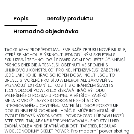
Popis
Detaily produktu
Hromadná objednávka
TACKS AS-V PROPŘEDSTAVUJEME NAŠE ZBRUSU NOVÉ BRUSLE,
KTERÉ SE MOHOU BLÝSKNOUT JEDNODÍLNÝM SKELETEM S
EXKLUZIVNÍ TECHNOLOGIÍ POWER CCM PRO JEŠTĚ ÚČINNĚJŠÍ
PŘENOS ENERGIE A TĚSNĚJŠÍ OBEPNUTÍ VE SPOJENÍ S
UHLÍKOVOU KONSTRUKCÍ PRO NEJINTENZIVNĚJŠÍ ZÁBĚR NA
LEDĚ, JAKÉHO JE HRÁČ SCHOPEN DOSÁHNOUT. JSOU TO
BRUSLE STVOŘENÉ PRO SÍLU A ENERGII, ALE ZÁROVEŇ SE
VYZNAČUJÍ EXTRÉMNÍ LEHKOSTÍ. S CHRÁNIČEM ŠLACH S
TECHNOLOGIÍ POWERFLEX ZÍSKÁVÁ HRÁČ VÝHODU
VYLEPŠENÉHO ROZSAHU POHYBU A VĚTŠÍCH ZÁBĚRŮ.
METATOMICKÝ JAZYK XS DOKONALE SEDÍ A DÍKY
INTEGROVANÉMU CHYTRÉMU MATERIÁLU D3O® POSKYTUJE
DOSUD NEJLEPŠÍ OCHRANU. HRÁČ SI MŮŽE INDIVIDUÁLNĚ
ZVOLIT ÚROVEŇ VÝKONNOSTI I POVRCHOVOU ÚPRAVU NOŽŮ
STEP STEEL TAK, ABY NEJLÉPE VYHOVOVALY JEHO STYLU HRY.
ŽÁDNÁ VOLBA NENÍ ŠPATNÁ.VELIKOSTI: TAPERED, REGULAR,
WIDEJEDNODÍLNÝ SKELET POWER: Pro moderní power skating