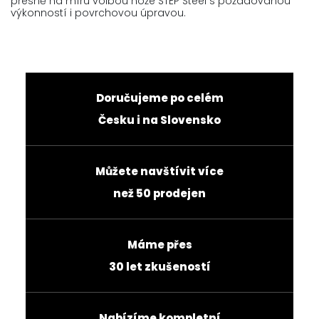
přesně na míru volbou nože STEP Steel s požadovanou
výkonností i povrchovou úpravou.
Doručujeme po celém
Česku i na Slovensko
Můžete navštívit více
než 50 prodejen
Máme přes
30 let zkušeností
Nabízíme kompletní